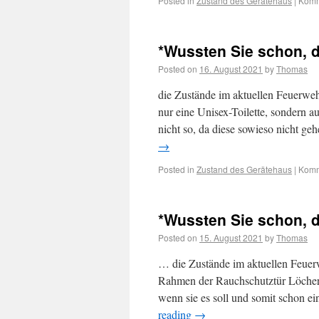
Posted in
Zustand des Gerätehaus
|
Komm
*Wussten Sie schon, 
Posted on
16. August 2021
by
Thomas
die Zustände im aktuellen Feuerwehr
nur eine Unisex-Toilette, sondern 
nicht so, da diese sowieso nicht 
→
Posted in
Zustand des Gerätehaus
|
Komm
*Wussten Sie schon, 
Posted on
15. August 2021
by
Thomas
… die Zustände im aktuellen Feuerw
Rahmen der Rauchschutztür Löcher h
wenn sie es soll und somit schon e
reading
→