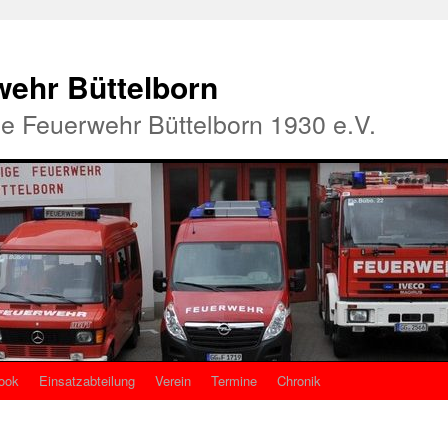
rwehr Büttelborn
ige Feuerwehr Büttelborn 1930 e.V.
ook
Einsatzabteilung
Verein
Termine
Chronik