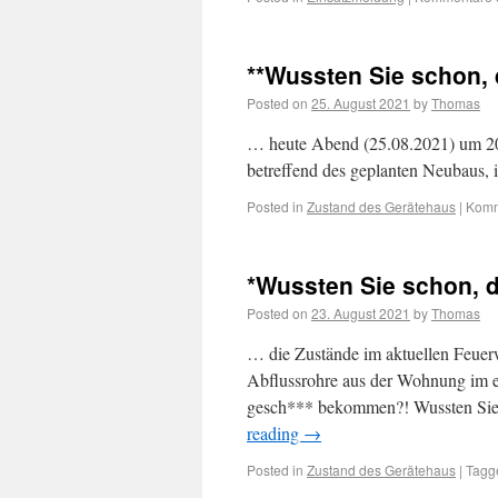
**Wussten Sie schon,
Posted on
25. August 2021
by
Thomas
… heute Abend (25.08.2021) um 20 
betreffend des geplanten Neubaus,
Posted in
Zustand des Gerätehaus
|
Komm
*Wussten Sie schon, 
Posted on
23. August 2021
by
Thomas
… die Zustände im aktuellen Feuerw
Abflussrohre aus der Wohnung im e
gesch*** bekommen?! Wussten Sie 
reading
→
Posted in
Zustand des Gerätehaus
|
Tagg