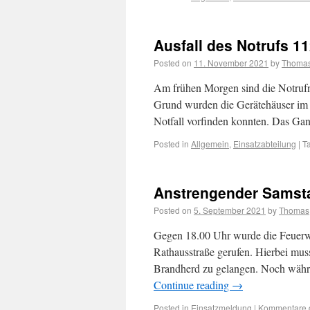
Ausfall des Notrufs 1
Posted on
11. November 2021
by
Thoma
Am frühen Morgen sind die Notruf
Grund wurden die Gerätehäuser im 
Notfall vorfinden konnten. Das Gan
Posted in
Allgemein
,
Einsatzabteilung
|
T
Anstrengender Samst
Posted on
5. September 2021
by
Thomas
Gegen 18.00 Uhr wurde die Feuerwe
Rathausstraße gerufen. Hierbei mu
Brandherd zu gelangen. Noch währe
Continue reading
→
Posted in
Einsatzmeldung
|
Kommentare d