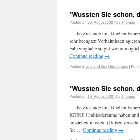
*Wussten Sie schon, 
Posted on
20. August 2021
by
Thomas
… die Zustände im aktuellen Feuerw
sehr beengten Verhältnissen agiere
Fahrzeughalle so gut wie unmöglich
Continue reading
→
Posted in
Zustand des Gerätehaus
|
Komm
*Wussten Sie schon, 
Posted on
19. August 2021
by
Thomas
… die Zustände im aktuellen Feuerw
KEINE Umkleideräume haben und u
umziehen müssen. (Unisex versteht
Sie …
Continue reading
→