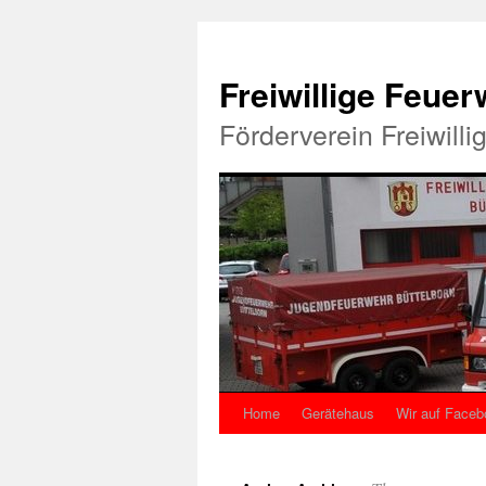
Freiwillige Feue
Förderverein Freiwill
Home
Gerätehaus
Wir auf Faceb