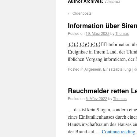
Thomas
Author Archives:
←
Older posts
Information über Sire
Posted on
19. März 2022
by
Thomas
🇩🇪 🇺🇦 🇷🇺 🏳️‍🌈 Information ü
Ereignisse in Ihrem Land, der Ukrai
üblichen Vorgang informieren, der S
Posted in
Allgemein
,
Einsatzabteilung
|
K
Rauchmelder retten 
Posted on
6. März 2022
by
Thomas
… das ist kein Slogan, sondern ei
eines Einfamilienhauses durch ein
Hauswirtschaftsraum des Hauses ein
der Brand auf …
Continue reading