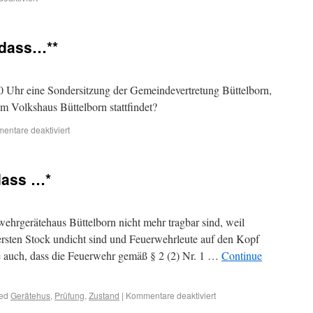
 dass…**
Uhr eine Sondersitzung der Gemeindevertretung Büttelborn,
 im Volkshaus Büttelborn stattfindet?
entare deaktiviert
dass …*
ehrgerätehaus Büttelborn nicht mehr tragbar sind, weil
rsten Stock undicht sind und Feuerwehrleute auf den Kopf
auch, dass die Feuerwehr gemäß § 2 (2) Nr. 1 …
Continue
ed
Gerätehus
,
Prüfung
,
Zustand
|
Kommentare deaktiviert