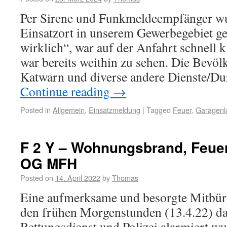
Per Sirene und Funkmeldeempfänger wu
Einsatzort in unserem Gewerbegebiet ge
wirklich“, war auf der Anfahrt schnell k
war bereits weithin zu sehen. Die Bevö
Katwarn und diverse andere Dienste/D
Continue reading
→
Posted in
Allgemein
,
Einsatzmeldung
|
Tagged
Feuer
,
Garagenl
F 2 Y – Wohnungsbrand, Feuer
OG MFH
Posted on
14. April 2022
by
Thomas
Eine aufmerksame und besorgte Mitbürg
den frühen Morgenstunden (13.4.22) da
Rettungsdienst und Polizei alarmiert 