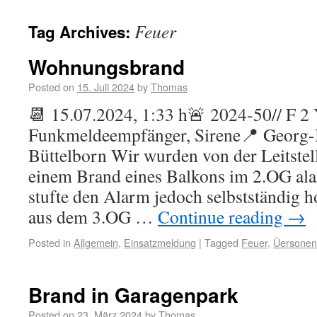
Feuer
Tag Archives:
Wohnungsbrand
Posted on
15. Juli 2024
by
Thomas
📆 15.07.2024, 1:33 h🚨 2024-50// F 2
Funkmeldeempfänger, Sirene📍 Georg-
Büttelborn Wir wurden von der Leitste
einem Brand eines Balkons im 2.OG alar
stufte den Alarm jedoch selbstständig 
aus dem 3.OG …
Continue reading
→
Posted in
Allgemein
,
Einsatzmeldung
|
Tagged
Feuer
,
Üersonen
Brand in Garagenpark
Posted on
23. März 2024
by
Thomas