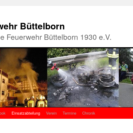
rwehr Büttelborn
ige Feuerwehr Büttelborn 1930 e.V.
ook
Einsatzabteilung
Verein
Termine
Chronik