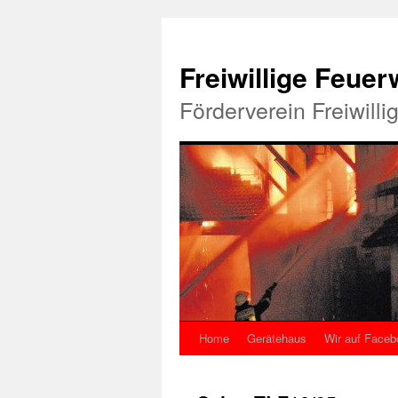
Freiwillige Feue
Förderverein Freiwill
Home
Gerätehaus
Wir auf Faceb