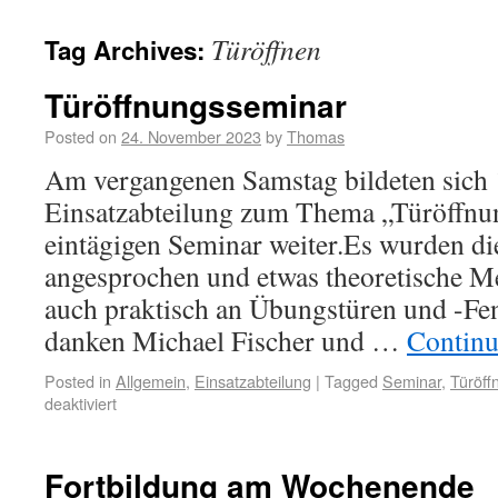
Türöffnen
Tag Archives:
Türöffnungsseminar
Posted on
24. November 2023
by
Thomas
Am vergangenen Samstag bildeten sich 
Einsatzabteilung zum Thema „Türöffnu
eintägigen Seminar weiter.Es wurden d
angesprochen und etwas theoretische Mec
auch praktisch an Übungstüren und -Fen
danken Michael Fischer und …
Continu
Posted in
Allgemein
,
Einsatzabteilung
|
Tagged
Seminar
,
Türöff
deaktiviert
Fortbildung am Wochenende