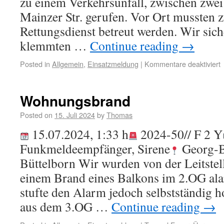
zu einem Verkehrsunfall, zwischen zwei
Mainzer Str. gerufen. Vor Ort mussten
Rettungsdienst betreut werden. Wir siche
klemmten …
Continue reading
→
Posted in
Allgemein
,
Einsatzmeldung
|
Kommentare deaktiviert
Wohnungsbrand
Posted on
15. Juli 2024
by
Thomas
15.07.2024, 1:33 h
2024-50// F 2 Y
Funkmeldeempfänger, Sirene
Georg-B
Büttelborn Wir wurden von der Leitste
einem Brand eines Balkons im 2.OG alar
stufte den Alarm jedoch selbstständig 
aus dem 3.OG …
Continue reading
→