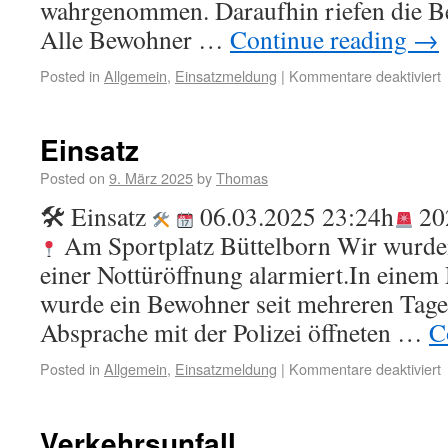
wahrgenommen. Daraufhin riefen die B
Alle Bewohner …
Continue reading
→
Posted in
Allgemein
,
Einsatzmeldung
|
Kommentare deaktiviert
Einsatz
Posted on
9. März 2025
by
Thomas
🛠 Einsatz
06.03.2025 23:24h
202
Am Sportplatz Büttelborn Wir wurden
einer Nottüröffnung alarmiert.In eine
wurde ein Bewohner seit mehreren Tage
Absprache mit der Polizei öffneten …
C
Posted in
Allgemein
,
Einsatzmeldung
|
Kommentare deaktiviert
Verkehrsunfall