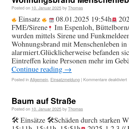
Posted on
10. Januar 2025
by
Thomas
Einsatz
08.01.2025 19:54h
202
FME/Sirene
Im Espenloh, Büttelborn
wurden mittels Sirene und Funkmeldee
Wohnungsbrand mit Menschenleben in 
alarmiert.Glücklicherweise befanden si
Eintreffen keine Personen mehr im Geb
Continue reading
→
Posted in
Allgemein
,
Einsatzmeldung
|
Kommentare deaktiviert
Baum auf Straße
Posted on
10. Januar 2025
by
Thomas
🛠 Einsätze 🛠Schäden durch starken 
15:11h, 15:41h, 15:51h
2025-1,2,3 // 