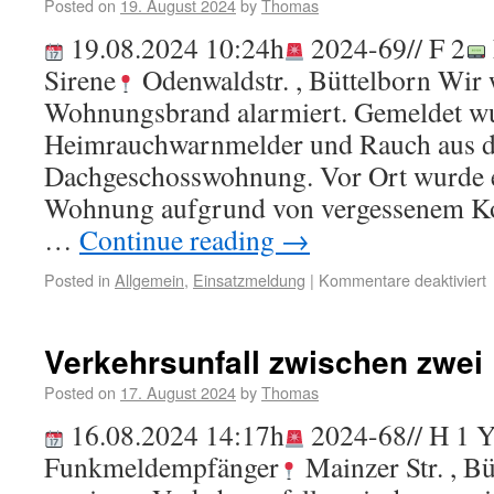
Posted on
19. August 2024
by
Thomas
19.08.2024 10:24h
2024-69// F 2
Sirene
Odenwaldstr. , Büttelborn Wir
Wohnungsbrand alarmiert. Gemeldet wu
Heimrauchwarnmelder und Rauch aus de
Dachgeschosswohnung. Vor Ort wurde e
Wohnung aufgrund von vergessenem Ko
…
Continue reading
→
Posted in
Allgemein
,
Einsatzmeldung
|
Kommentare deaktiviert
Verkehrsunfall zwischen zwei
Posted on
17. August 2024
by
Thomas
16.08.2024 14:17h
2024-68// H 1 
Funkmeldempfänger
Mainzer Str. , B