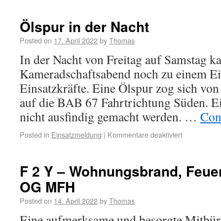
Ölspur in der Nacht
Posted on
17. April 2022
by
Thomas
In der Nacht von Freitag auf Samstag 
Kameradschaftsabend noch zu einem Ein
Einsatzkräfte. Eine Ölspur zog sich von
auf die BAB 67 Fahrtrichtung Süden. E
nicht ausfindig gemacht werden. …
Con
Posted in
Einsatzmeldung
|
Kommentare deaktiviert
F 2 Y – Wohnungsbrand, Feuer
OG MFH
Posted on
14. April 2022
by
Thomas
Eine aufmerksame und besorgte Mitbürg