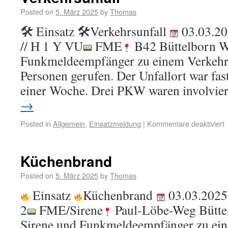
Posted on
5. März 2025
by
Thomas
🛠 Einsatz 🛠Verkehrsunfall
03.03.20
// H 1 Y VU
FME
B42 Büttelborn W
Funkmeldeempfänger zu einem Verkehrsu
Personen gerufen. Der Unfallort war fas
einer Woche. Drei PKW waren involvie
→
Posted in
Allgemein
,
Einsatzmeldung
|
Kommentare deaktiviert
Küchenbrand
Posted on
5. März 2025
by
Thomas
Einsatz
Küchenbrand
03.03.2025
2
FME/Sirene
Paul-Löbe-Weg Bütte
Sirene und Funkmeldeempfänger zu ei