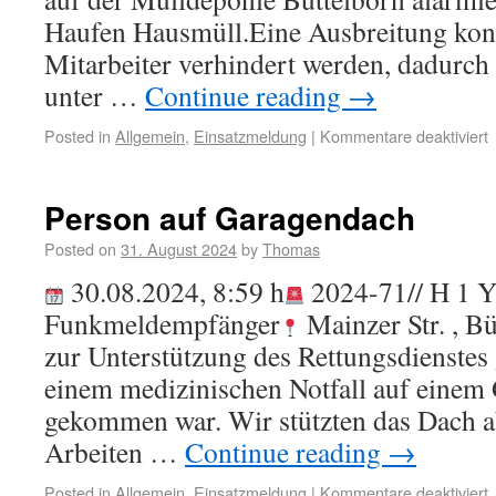
Haufen Hausmüll.Eine Ausbreitung kon
Mitarbeiter verhindert werden, dadurch 
unter …
Continue reading
→
Posted in
Allgemein
,
Einsatzmeldung
|
Kommentare deaktiviert
Person auf Garagendach
Posted on
31. August 2024
by
Thomas
30.08.2024, 8:59 h
2024-71// H 1 
Funkmeldempfänger
Mainzer Str. , B
zur Unterstützung des Rettungsdienstes 
einem medizinischen Notfall auf einem
gekommen war. Wir stützten das Dach ab
Arbeiten …
Continue reading
→
Posted in
Allgemein
,
Einsatzmeldung
|
Kommentare deaktiviert