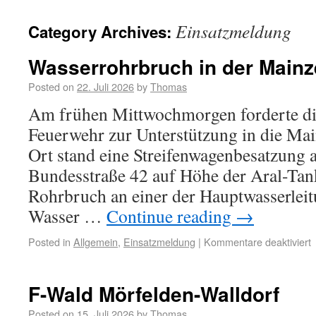
Einsatzmeldung
Category Archives:
Wasserrohrbruch in der Mainz
Posted on
22. Juli 2026
by
Thomas
Am frühen Mittwochmorgen forderte die
Feuerwehr zur Unterstützung in die Mai
Ort stand eine Streifenwagenbesatzung 
Bundesstraße 42 auf Höhe der Aral-Tank
Rohrbruch an einer der Hauptwasserleit
Wasser …
Continue reading
→
Posted in
Allgemein
,
Einsatzmeldung
|
Kommentare deaktiviert
F-Wald Mörfelden-Walldorf
Posted on
15. Juli 2026
by
Thomas