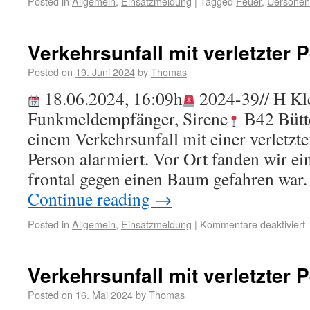
Posted in
Allgemein
,
Einsatzmeldung
|
Tagged
Feuer
,
Üersonen
Verkehrsunfall mit verletzter 
Posted on
19. Juni 2024
by
Thomas
18.06.2024, 16:09h
2024-39// H K
Funkmeldempfänger, Sirene
B42 Bütt
einem Verkehrsunfall mit einer verletz
Person alarmiert. Vor Ort fanden wir e
frontal gegen einen Baum gefahren war
Continue reading
→
Posted in
Allgemein
,
Einsatzmeldung
|
Kommentare deaktiviert
Verkehrsunfall mit verletzter 
Posted on
16. Mai 2024
by
Thomas