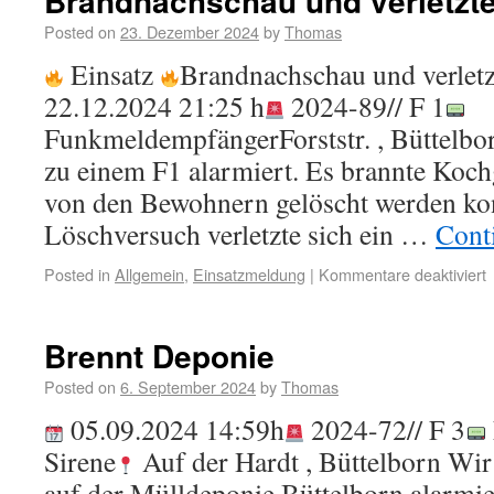
Brandnachschau und verletzt
Posted on
23. Dezember 2024
by
Thomas
Einsatz
Brandnachschau und verlet
22.12.2024 21:25 h
2024-89// F 1
FunkmeldempfängerForststr. , Büttelbo
zu einem F1 alarmiert. Es brannte Koch
von den Bewohnern gelöscht werden ko
Löschversuch verletzte sich ein …
Cont
Posted in
Allgemein
,
Einsatzmeldung
|
Kommentare deaktiviert
Brennt Deponie
Posted on
6. September 2024
by
Thomas
05.09.2024 14:59h
2024-72// F 3
Sirene
Auf der Hardt , Büttelborn Wi
auf der Mülldeponie Büttelborn alarmier