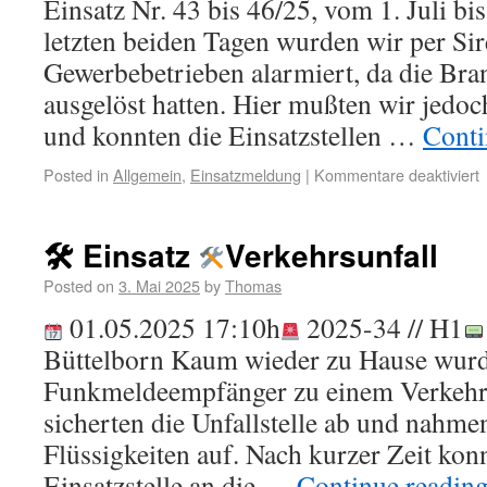
Einsatz Nr. 43 bis 46/25, vom 1. Juli bi
letzten beiden Tagen wurden wir per Sir
Gewerbebetrieben alarmiert, da die Br
ausgelöst hatten. Hier mußten wir jedoc
und konnten die Einsatzstellen …
Conti
Posted in
Allgemein
,
Einsatzmeldung
|
Kommentare deaktiviert
🛠 Einsatz
Verkehrsunfall
Posted on
3. Mai 2025
by
Thomas
01.05.2025 17:10h
2025-34 // H1
Büttelborn Kaum wieder zu Hause wurd
Funkmeldeempfänger zu einem Verkehrs
sicherten die Unfallstelle ab und nahme
Flüssigkeiten auf. Nach kurzer Zeit kon
Einsatzstelle an die …
Continue readin