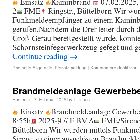
Einsatz
Kaminbrand
07.02.2025,
2
FME
Ringstr., Büttelborn Wir wur
Funkmeldeempfänger zu einem Kaminb
gerufen.Nachdem die Drehleiter durch 
Groß-Gerau bereitgestellt wurde, konnt
Schornsteinfegerwerkzeug gefegt und g
Continue reading
→
Posted in
Allgemein
,
Einsatzmeldung
|
Kommentare deaktiviert
Brandmeldeanlage Gewerbebe
Posted on
7. Februar 2025
by
Thomas
Einsatz
Brandmeldeanlage Gewerbe
8:55h
2025-9 // F BMA
FME/Siren
Büttelborn Wir wurden mittels Funkm
Sirene zu einer ausgelösten Brandmelde