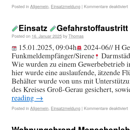
Posted in
Allgemein
,
Einsatzmeldung
|
Kommentare deaktiviert
Einsatz
Gefahrstoffaustritt
Posted on
16. Januar 2025
by
Thomas
15.01.2025, 09:04h
2024-06// H Ge
Funkmeldempfänger/Sirene
Darmstädt
Wie wurden zu einem Gewerbebetrieb in
hier wurde eine auslaufende, ätzende Fl
Behälter wurde von uns mit Unterstütz
des Kreises Groß-Gerau gesichert, sow
reading
→
Posted in
Allgemein
,
Einsatzmeldung
|
Kommentare deaktiviert
Wohnungsbrand Menschenlebe