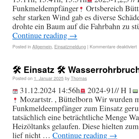
Funkmeldempfänger
Ortsbereich Bütt
sehr starken Wind gab es diverse Schäd
drohte ein Baum auf die Fahrbahn zu st
Continue reading
→
Posted in
Allgemein
,
Einsatzmeldung
|
Kommentare deaktiviert
🛠 Einsatz 🛠 Wasserrohrbruc
Posted on
1. Januar 2025
by
Thomas
31.12.2024 14:56h
2024-91// H 1
Mozartstr. , Büttelborn Wir wurden m
Funkmeldeempfänger zum Einsatz geruf
tatsächlich eine beträchtliche Menge W
Heizöltanks gelaufen. Diese hielten zu
lief nicht …
Continue reading
→