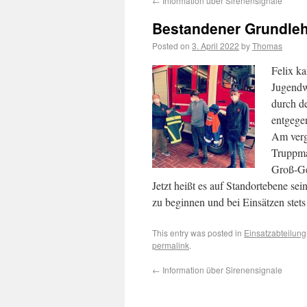
←
Information über Sirenensignale
Bestandener Grundleh
Posted on
3. April 2022
by
Thomas
Felix k
Jugendw
durch d
entgege
Am verga
Truppma
Groß-Ger
Jetzt heißt es auf Standortebene s
zu beginnen und bei Einsätzen ste
This entry was posted in
Einsatzabteilung
permalink
.
←
Information über Sirenensignale