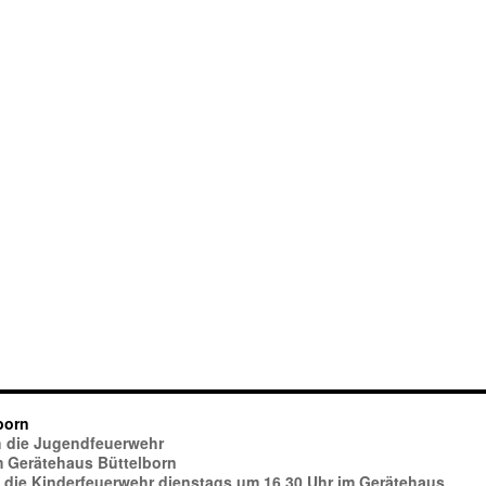
born
ich die Jugendfeuerwehr
im Gerätehaus Büttelborn
h die Kinderfeuerwehr dienstags um 16.30 Uhr im Gerätehaus.