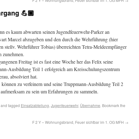
F 2 Y – Wohnungsbrand, Feuer sichtbar im 1. OG MFH
→
rgang 💪🏾
ann es kaum abwarten seinen Jugendfeuerwehr-Parker an
art Marcel abzugeben und den durch die Wehrführung (hier
en stellv. Wehrführer Tobias) überreichten Tetra-Meldeempfänger
n zunehmen.
ngenen Freitag ist es fast eine Woche her das Felix seine
nn-Ausbildung Teil 1 erfolgreich am Kreisschulungszentrum
au, absolviert hat.
ein können zu verfeinern und seine Truppmann-Ausbildung Teil 2
ts aufmerksam zu sein um Erfahrungen zu sammeln.
and tagged
Einsatzabteilung
,
Jugenfeuerwehr
,
Übernahme
. Bookmark the
F 2 Y – Wohnungsbrand, Feuer sichtbar im 1. OG MFH
→