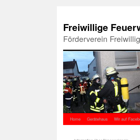
Freiwillige Feue
Förderverein Freiwill
Home
Gerätehaus
Wir auf Faceb