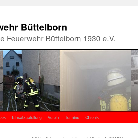
rwehr Büttelborn
ige Feuerwehr Büttelborn 1930 e.V.
ook
Einsatzabteilung
Verein
Termine
Chronik