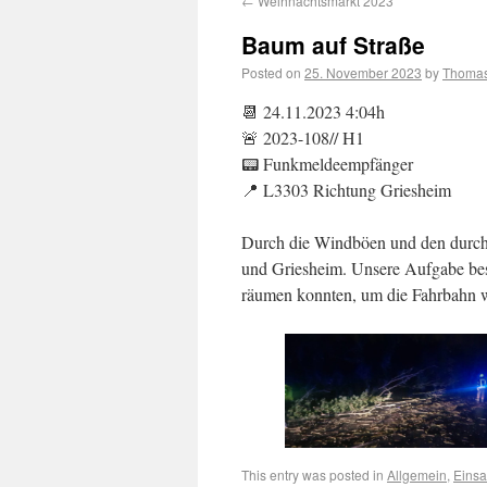
←
Weihnachtsmarkt 2023
Baum auf Straße
Posted on
25. November 2023
by
Thoma
📆 24.11.2023 4:04h
🚨 2023-108// H1
📟 Funkmeldeempfänger
📍 L3303 Richtung Griesheim
Durch die Windböen und den durchn
und Griesheim. Unsere Aufgabe best
räumen konnten, um die Fahrbahn wi
This entry was posted in
Allgemein
,
Eins