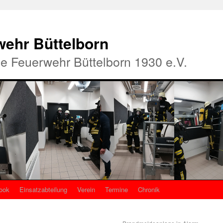
rwehr Büttelborn
ige Feuerwehr Büttelborn 1930 e.V.
ook
Einsatzabteilung
Verein
Termine
Chronik