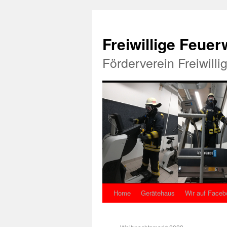
Freiwillige Feue
Förderverein Freiwill
Home
Gerätehaus
Wir auf Faceb