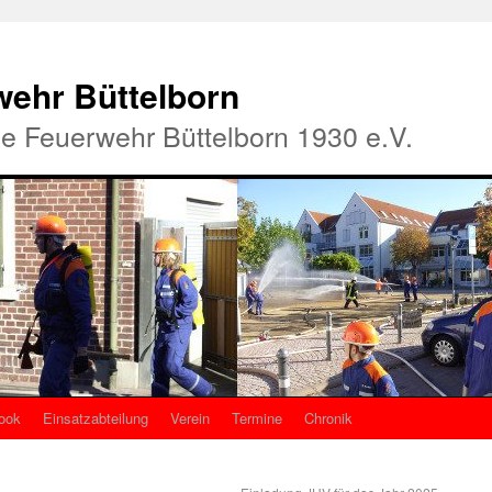
rwehr Büttelborn
ige Feuerwehr Büttelborn 1930 e.V.
ook
Einsatzabteilung
Verein
Termine
Chronik