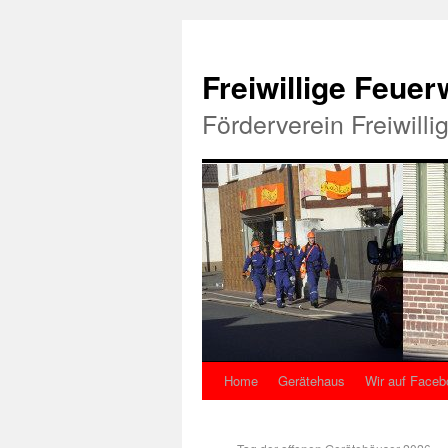
Freiwillige Feue
Förderverein Freiwill
Home
Gerätehaus
Wir auf Faceb