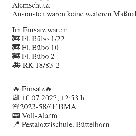
Atemschutz.
Ansonsten waren keine weiteren Maßn
Im Einsatz waren:
🚒 Fl. Bübo 1/22
🚒 Fl. Bübo 10
🚒 Fl. Bübo 2
🚑 RK 18/83-2
🔥 Einsatz🔥
📆 10.07.2023, 12:53 h
🚨2023-58// F BMA
📟 Voll-Alarm
📍 Pestalozzischule, Büttelborn