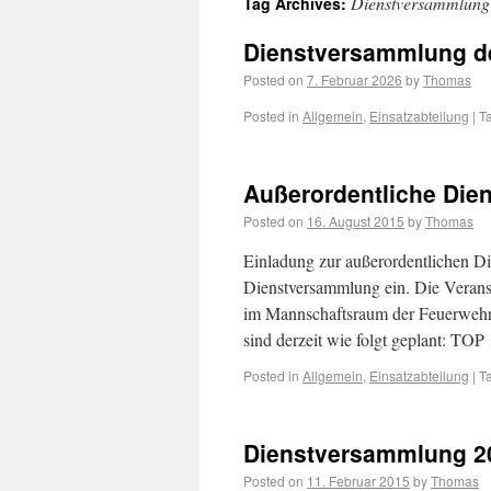
Dienstversammlung
Tag Archives:
Dienstversammlung de
Posted on
7. Februar 2026
by
Thomas
Posted in
Allgemein
,
Einsatzabteilung
|
T
Außerordentliche Di
Posted on
16. August 2015
by
Thomas
Einladung zur außerordentlichen Di
Dienstversammlung ein. Die Verans
im Mannschaftsraum der Feuerwehr 
sind derzeit wie folgt geplant: TO
Posted in
Allgemein
,
Einsatzabteilung
|
T
Dienstversammlung 2
Posted on
11. Februar 2015
by
Thomas