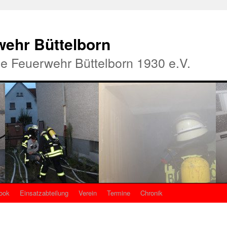
rwehr Büttelborn
ige Feuerwehr Büttelborn 1930 e.V.
ook
Einsatzabteilung
Verein
Termine
Chronik