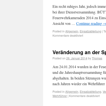
Ein recht ruhiges Jahr, jedoch imme
bei ihrer Dienstversammlung. BÜ
Feuerwehrkameraden 2014 zu Einsätz
Ansicht von …
Continue reading
Posted in
Allgemein
,
Einsatzabteilung
|
T
Kommentare deaktiviert
Veränderung an der Sp
Posted on
26. Januar 2014
by
Thomas
Am 24.01.2014 wurden in der Feuer
und die Jahreshauptversammlung für
abgehalten. In beiden Sitzungen wu
nach Jahren wieder ein Wehrführe
Posted in
Allgemein
,
Einsatzabteilung
,
Ve
Wehrführer
|
Kommentare deaktiviert