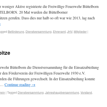
r weniger Aktive registrierte die Freiwillige Feuerwehr Büttelborn
TTELBORN. 20 Mal wurden die Büttelborner
en gerufen. Dass dies nur halb so oft war wie 2013, lag nach
→
agged
Beförderung
,
Dienstversammlung
,
Ehrenamt
,
JHV
,
Mitglieder
|
itze
wehr Büttelborn die Dienstversammlung für die Einsatzabteilung
 den Förderverein der Freiwilligen Feuerwehr 1930 e.V.
rden die Führungen gewechselt. In der Einsatzabteilung konnte
r …
Continue reading
→
rein
|
Tagged
Dienstversammlung
,
Jahreshauptversammlung
,
Vorstand
,