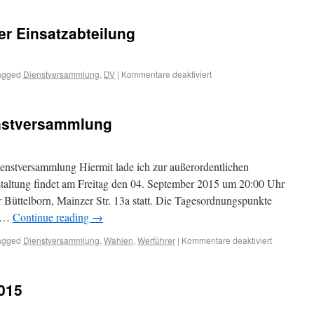
r Einsatzabteilung
agged
Dienstversammlung
,
DV
|
Kommentare deaktiviert
enstversammlung
enstversammlung Hiermit lade ich zur außerordentlichen
taltung findet am Freitag den 04. September 2015 um 20:00 Uhr
Büttelborn, Mainzer Str. 13a statt. Die Tagesordnungspunkte
P …
Continue reading
→
agged
Dienstversammlung
,
Wahlen
,
Werführer
|
Kommentare deaktiviert
015