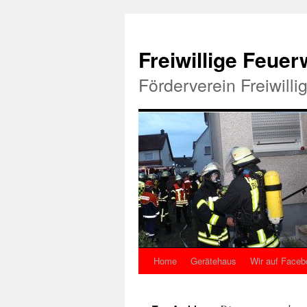
Freiwillige Feue
Förderverein Freiwill
Home
Gerätehaus
Wir auf Faceb