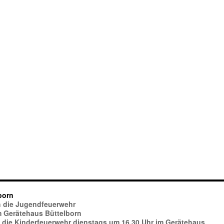
born
ich die Jugendfeuerwehr
im Gerätehaus Büttelborn
h die Kinderfeuerwehr dienstags um 16.30 Uhr im Gerätehaus.