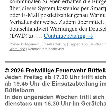
kommunalen Sirenen erhalten die Bürg
über dieses System kostenlos per Sma
oder E-Mail postleitzahlengenau Warn
Verhaltenshinweise. Zudem übermittelt
deutschlandweit Warnungen des Deutsc
(DWD) zu …
Continue reading
→
Posted in
Allgemein
,
Einsatzabteilung
|
Tagged
App
,
Bevölkeru
Warnunge
|
Kommentare deaktiviert
© 2026 Freiwillige Feuerwehr Büttel
Jeden Freitag ab 17.30 Uhr trifft si
ab 19.45 Uhr die Einsatzabteilung 
Büttelborn
In den ungeraden Wochen trifft sich
dienstags um 16.30 Uhr im Geräteh