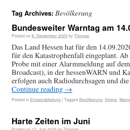
Bevölkerung
Tag Archives:
Bundesweiter Warntag am 14.
Posted on
8. September 2023
by
Thomas
Das Land Hessen hat für den 14.09.202
für den Katastrophenfall eingeplant. Ab
Probe mit einer Alarmmeldung auf dem
Broadcast), in der hessenWARN und K
erfolgen auch Radiodurchsagen und di
Continue reading
→
Posted in
Einsatzabteilung
|
Tagged
Bevölkerung
,
Sirene
,
Warn
Harte Zeiten im Juni
Posted on
13. Juni 2016
by
Thomas