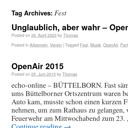
Fest
Tag Archives:
Unglaublich, aber wahr – Ope
Posted on
26. April 2023
by
Thomas
Posted in
Allgemein
,
Verein
|
Tagged
Fest
,
Musik
,
OpenAir
,
Par
OpenAir 2015
Posted on
25. Juni 2015
by
Thomas
echo-online – BÜTTELBORN. Fast sämt
ums Büttelborner Ortszentrum waren be
Auto kam, musste schon einen kurzen 
nehmen, um zum Rathaus zu gelangen, w
Feuerwehr am Mittwochabend zum 23.
Continue reading
→