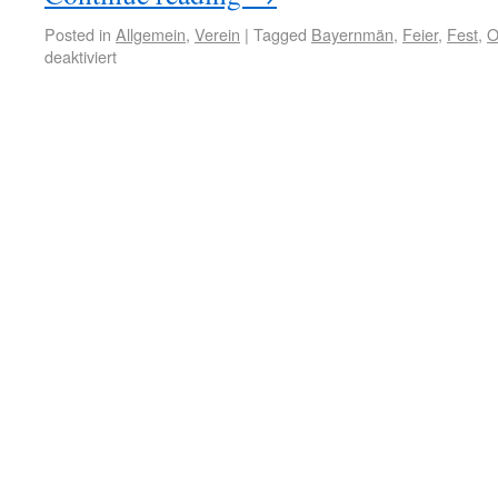
Posted in
Allgemein
,
Verein
|
Tagged
Bayernmän
,
Feier
,
Fest
,
O
deaktiviert