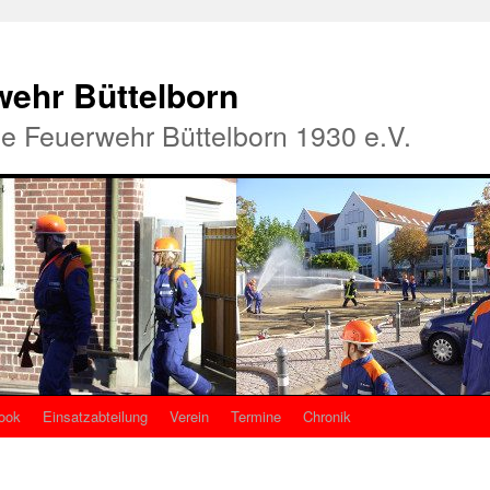
rwehr Büttelborn
ige Feuerwehr Büttelborn 1930 e.V.
ook
Einsatzabteilung
Verein
Termine
Chronik