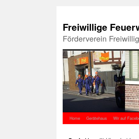
Freiwillige Feue
Förderverein Freiwill
Home
Gerätehaus
Wir auf Faceb