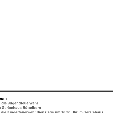
born
ich die Jugendfeuerwehr
im Gerätehaus Büttelborn
h die Kinderfeuerwehr dienstags um 16.30 Uhr im Gerätehaus.