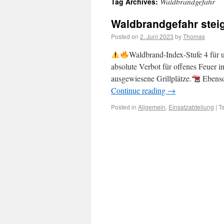
Waldbrandgefahr
Tag Archives:
Waldbrandgefahr stei
Posted on
2. Juni 2023
by
Thomas
Waldbrand-Index-Stufe 4 für 
absolute Verbot für offenes Feuer in
ausgewiesene Grillplätze.
Ebenso 
Continue reading
→
Posted in
Allgemein
,
Einsatzabteilung
|
T