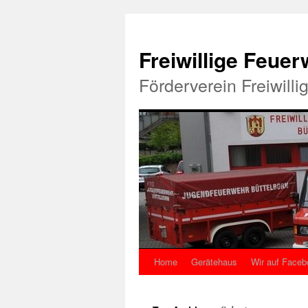
Freiwillige Feue
Förderverein Freiwill
Home
Gerätehaus
Wir auf Faceb