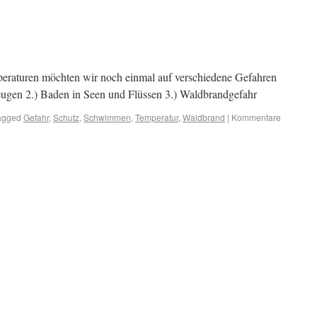
eraturen möchten wir noch einmal auf verschiedene Gefahren
zeugen 2.) Baden in Seen und Flüssen 3.) Waldbrandgefahr
agged
Gefahr
,
Schutz
,
Schwimmen
,
Temperatur
,
Waldbrand
|
Kommentare