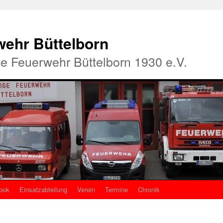
rwehr Büttelborn
ige Feuerwehr Büttelborn 1930 e.V.
ook
Einsatzabteilung
Verein
Termine
Chronik