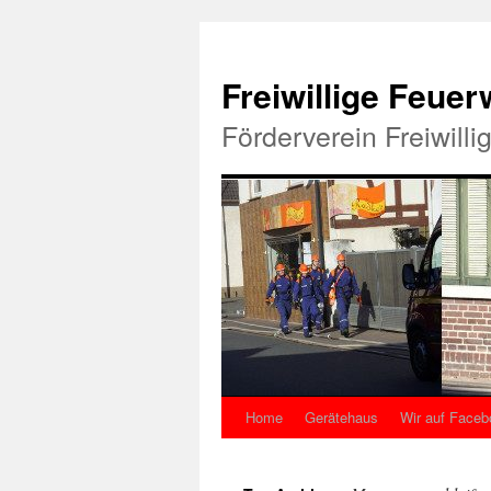
Freiwillige Feue
Förderverein Freiwill
Home
Gerätehaus
Wir auf Faceb