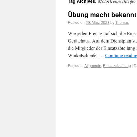
Motortrennschleifer
Tag Archives:
Übung macht bekanntl
Posted on
29. März 2023
by
Thomas
Wie jeden Freitag traf sich die E
Gerätehaus. Auf dem Dienstplan st
die Mitglieder der Einsatzabteilun
Winkelschleifer …
Continue readi
Posted in
Allgemein
,
Einsatzabteilung
|
T