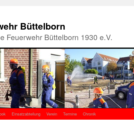
rwehr Büttelborn
ige Feuerwehr Büttelborn 1930 e.V.
ook
Einsatzabteilung
Verein
Termine
Chronik