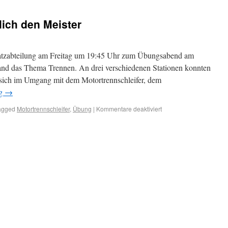
ich den Meister
insatzabteilung am Freitag um 19:45 Uhr zum Übungsabend am
and das Thema Trennen. An drei verschiedenen Stationen konnten
g sich im Umgang mit dem Motortrennschleifer, dem
ng
→
agged
Motortrennschleifer
,
Übung
|
Kommentare deaktiviert