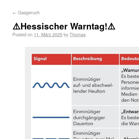
←
Gasgeruch
⚠️Hessischer Warntag!⚠️
Posted on
11. März 2025
by
Thomas