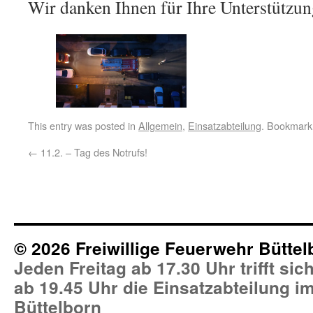
Wir danken Ihnen für Ihre Unterstützun
This entry was posted in
Allgemein
,
Einsatzabteilung
. Bookmark
←
11.2. – Tag des Notrufs!
© 2026 Freiwillige Feuerwehr Büttel
Jeden Freitag ab 17.30 Uhr trifft si
ab 19.45 Uhr die Einsatzabteilung 
Büttelborn