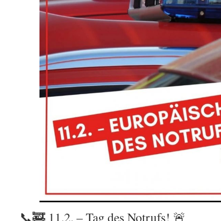
📞🚒 11.2. – Tag des Notrufs! 🚨