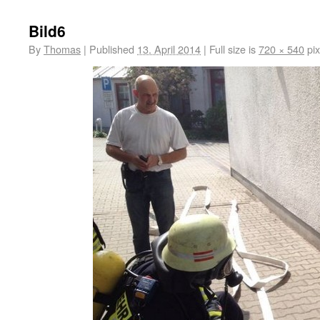
Bild6
By
Thomas
|
Published
13. April 2014
|
Full size is
720 × 540
pix